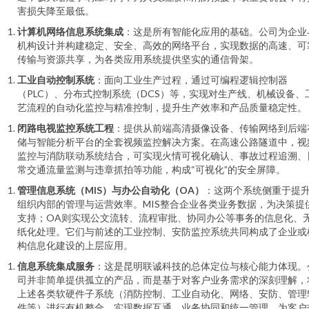
害损失降至最低。
计算机网络信息系统集成
：这是所有智能化应用的基础。公司为企业
机构设计并构建稳定、安全、高效的网络平台，实现数据的高速、可
传输与资源共享，为各类应用系统提供坚实的通信骨架。
工业自动控制系统
：面向工业生产过程，通过可编程逻辑控制器
（PLC）、分布式控制系统（DCS）等，实现对生产线、机械设备、
艺流程的自动化监控与精准控制，提升生产效率和产品质量稳定性。
闭路电视监控系统工程
：提供从前端高清摄像设备、传输网络到后端
储与智能分析平台的全套视频监控解决方案。在高速公路隧道中，视
监控与消防联动系统结合，可实现火情可视化确认、事故过程追溯、
常交通流量监测与违章抓拍等功能，构成“可视化”的安全屏障。
管理信息系统（MIS）与办公自动化（OA）
：这两个系统侧重于提
组织内部的管理与运营效率。MIS整合企业各类业务数据，为决策提
支持；OA则实现公文流转、流程审批、协同办公等事务的信息化、
纸化处理。它们与前述的工业控制、安防监控系统共同构成了企业或
构信息化建设的上层应用。
信息系统集成服务
：这是昆明联诚科技的总体定位与核心能力体现。
司并非简单提供孤立的产品，而是基于对客户业务需求的深刻理解，
上述各类软硬件子系统（消防控制、工业自动化、网络、安防、管理
件等）进行有机整合，实现数据互通、业务协同和统一管理，为客户