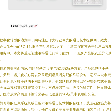
数字化转型的浪潮中，纳特通信作为行业领先的通信技术提供商，致力于
户提供全面的5G通信服务产品及解决方案，并将其深度整合于信息系统
服务中。本文将重点阐述纳特通信的核心能力、5G服务产品以及差异化
。
特通信拥有面向5G网络的基础设施与端到端解决方案。产品线包括小基
、天线、虚拟化核心网以及采用频谱灵活分配的终端设备，适应从城市宏
到偏远地区微基站的不同部署场景。例如纳特通信推出的密集分布式基高
天线系统和智能频谱管控平台，不仅增强了民用连接的稳定性，还在媒体
、医疗成像高质量传输等需要超低速迟的5G场景中表现出亮色。
慧可靠的信息系统集成是展示纳特通信技术树的台柱子，从基础设施完善
期深化与监测协同过程中，他们提供的专属专业集群电话加装了路由+急