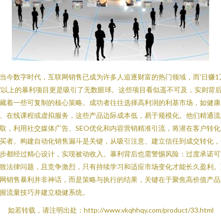
当今数字时代，互联网销售已成为许多人追逐财富的热门领域，而'日赚1
'以上的暴利项目更是吸引了无数眼球。这些项目看似遥不可及，实则背
藏着一些可复制的核心策略。成功者往往选择高利润的利基市场，如健康
、在线课程或虚拟服务，这些产品边际成本低，易于规模化。他们精通流
取，利用社交媒体广告、SEO优化和内容营销精准引流，将潜在客户转化
买者。构建自动化销售漏斗是关键，从吸引注意、建立信任到成交转化，
步都经过精心设计，实现被动收入。暴利背后也需警惕风险：过度承诺可
致法律问题，且竞争激烈，只有持续学习和适应市场变化才能长久盈利。
网销售暴利并非神话，而是策略与执行的结果，关键在于聚焦高价值产品
握流量技巧并建立稳健系统。
如若转载，请注明出处：http://www.vkqhhqy.com/product/33.html