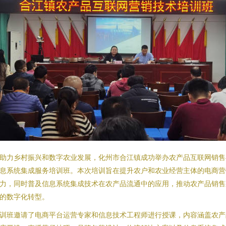
助力乡村振兴和数字农业发展，化州市合江镇成功举办农产品互联网销售
息系统集成服务培训班。本次培训旨在提升农户和农业经营主体的电商营
力，同时普及信息系统集成技术在农产品流通中的应用，推动农产品销售
的数字化转型。
训班邀请了电商平台运营专家和信息技术工程师进行授课，内容涵盖农产