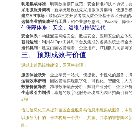
制定集成标准
：明确数据接口规范、安全标准和技术协议，
采用微服务架构
：新系统建设优先采用微服务架构，使服务
建立API市场
：鼓励第三方开发者或入驻企业基于园区开放的
选择专业的集成平台工具
：如企业服务总线、iPaaS等，
4. 保障体系：安全、运维与持续迭代
安全体系
：构建涵盖网络安全、数据安全、应用安全的立体
智能运维
：利用AIOps工具对平台及集成的各类系统进行
迭代机制
：建立由园区管理者、企业用户、IT团队共同参与
三、 预期成效与价值
通过上述系统性建设，园区将实现：
服务体验跃升
：企业享受一站式、便捷化、个性化的服务，
运营效率倍增
：园区管理实现数字化、可视化、智能化，人
数据价值释放
：跨域数据融合分析，赋能产业分析、企业评价
生态吸引力增强
：卓越的数字化服务环境成为园区招商引资
###
借助信息化工具提升园区企业服务与信息系统集成服务，本质
以服务为目的，最终构建一个共生、共赢、共享的智慧园区
能。