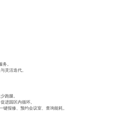
服务。
建与灵活迭代。
业少跑腿。
，促进园区内循环。
端一键报修、预约会议室、查询能耗。