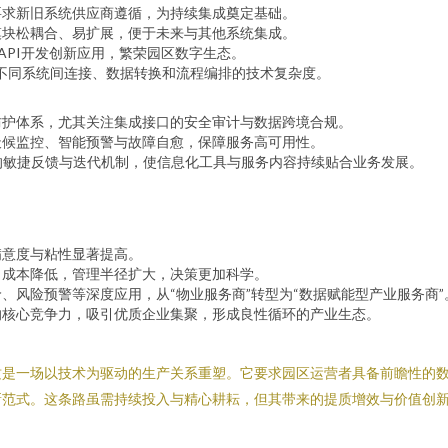
要求新旧系统供应商遵循，为持续集成奠定基础。
模块松耦合、易扩展，便于未来与其他系统集成。
API开发创新应用，繁荣园区数字生态。
降低不同系统间连接、数据转换和流程编排的技术复杂度。
防护体系，尤其关注集成接口的安全审计与数据跨境合规。
全天候监控、智能预警与故障自愈，保障服务高可用性。
的敏捷反馈与迭代机制，使信息化工具与服务内容持续贴合业务发展。
满意度与粘性显著提高。
力成本降低，管理半径扩大，决策更加科学。
、风险预警等深度应用，从“物业服务商”转型为“数据赋能型产业服务商”
的核心竞争力，吸引优质企业集聚，形成良性循环的产业生态。
是一场以技术为驱动的生产关系重塑。它要求园区运营者具备前瞻性的数
新范式。这条路虽需持续投入与精心耕耘，但其带来的提质增效与价值创