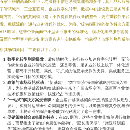
五家上榜的高新区企业，均深耕于信息系统集成领域多年，其产品和服务
了智慧城市、工业互联网、企业数字化转型、数据中心建设及云服务等多
键方向。它们的共同特点是：不仅提供硬件设备的整合，更注重软件平台
发、数据流的打通与业务流程的优化，为客户提供端到端的整体解决方案
618期间，这些企业面向中小型企业推出的标准化、模块化集成服务套餐
及面向大型客户的定制化方案咨询与实施服务，均获得了市场的热烈反响
析其畅销原因，主要有以下几点：
数字化转型刚需爆发
：后疫情时代，各行各业加速数字化转型，无论
传统制造企业的智能化改造，还是零售、服务业的线上线下一体化运
营，都离不开稳定、高效、可扩展的信息系统作为支撑。集成服务正
实现这一目标的关键桥梁。
政策与市场双轮驱动
：“新基建”、“数字经济”等国家战略持续深入推
进，为信息基础设施和集成服务带来了广阔市场空间。高新区企业凭
技术积累和政策优势，快速抢占市场先机。
“一站式”解决方案受青睐
：企业客户越来越倾向于选择能提供从规划
设计、实施到运维全生命周期服务的供应商，以降低管理复杂度与协
成本。上榜企业的综合服务能力恰好满足了这一需求。
促销策略贴合B端采购特点
：在618期间，这些企业并非简单进行价
战，而是推出了诸如“免费架构咨询”、“延长质保期”、“赠送培训服
务”等附加值高的促销活动，更符合企业客户的采购决策逻辑。