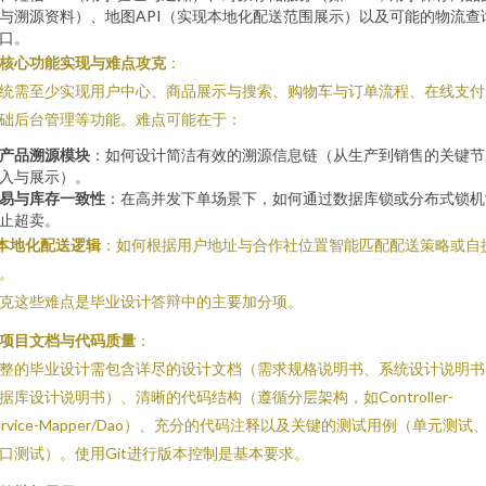
与溯源资料）、地图API（实现本地化配送范围展示）以及可能的物流查
口。
核心功能实现与难点攻克
：
统需至少实现用户中心、商品展示与搜索、购物车与订单流程、在线支付
础后台管理等功能。难点可能在于：
产品溯源模块
：如何设计简洁有效的溯源信息链（从生产到销售的关键节
入与展示）。
易与库存一致性
：在高并发下单场景下，如何通过数据库锁或分布式锁机
止超卖。
本地化配送逻辑
：如何根据用户地址与合作社位置智能匹配配送策略或自
。
克这些难点是毕业设计答辩中的主要加分项。
项目文档与代码质量
：
整的毕业设计需包含详尽的设计文档（需求规格说明书、系统设计说明书
据库设计说明书）、清晰的代码结构（遵循分层架构，如Controller-
ervice-Mapper/Dao）、充分的代码注释以及关键的测试用例（单元测试
口测试）。使用Git进行版本控制是基本要求。