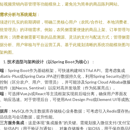
短视频营销内容管理等功能模块上，避免沦为简单的商品陈列网站。
需求分析与系统规划
：
须进行扎实的前期调研，明确三类核心用户（农民/合作社、本地消费者
统管理员）的详细需求。例如，农民侧需要便捷的商品上架、订单管理与
查询；消费者侧需要可靠的品质溯源、灵活的支付与配送方式；管理侧需
据分析、用户审核与平台运营工具。基于此规划清晰的系统功能模块图与
架构图。
技术选型与架构设计（以Spring Boot为核心）
：
端
：Spring Boot作为基础框架，可快速构建RESTful API。需考虑集成
yBatis-Plus或Spring Data JPA进行数据持久化，利用Spring Security进
控制（区分农户、用户、管理员），并可能涉及Spring Cloud Alibaba微
组件（如Nacos, Sentinel）以应对高并发场景（作为拓展亮点）。
端
：可选择Vue.js或React等主流框架实现前后端分离，确保用户界面友
、响应迅速。对于管理后台，可使用Ant Design Pro或Element UI等成
。
据库
：MySQL作为主数据库存储核心业务数据；可考虑引入Redis缓存热
品信息与会话数据，提升性能。
三方服务集成
：这是体现“集成服务”的关键。需规划接入微信支付/支付
、短信API（用于验证与通知）、对象存储服务（如OSS，用于保存商品