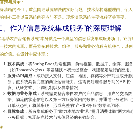
答辩与展示
：
备清晰的PPT，重点阐述系统解决的实际问题、技术架构选型理由、个人
的核心工作以及系统的亮点与不足。现场演示系统主要流程至关重要。
二、作为“信息系统集成服务”的深度理解
本地助农产品销售系统”本身就是一个典型的信息系统集成服务项目。它并
一技术的实现，而是将多种技术、组件、服务和业务流程有机整合，以创
的价值。在设计中应体现：
技术集成
：将Spring Boot后端框架、前端框架、数据库、缓存、服
（如Tomcat/Nginx）等基础技术栈无缝整合，构建稳定运行的应用
服务/API集成
：成功接入支付、短信、地图、存储等外部商业或开源
务，使系统具备完整的商业运营能力。这需要处理各服务商的API协
议、认证方式、回调机制以及异常情况。
数据与业务集成
：系统需要整合来自农户的产品信息、用户的交易数
据、物流的状态信息以及第三方服务返回的数据，并通过业务逻辑（
订单状态机）将其串联，形成完整的“产-供-销-服”数据流闭环。
目标集成
：所有集成服务于“助力本地农业”和“提升消费体验”两大核
业务目标，实现信息技术与实体经济的有效结合。
##