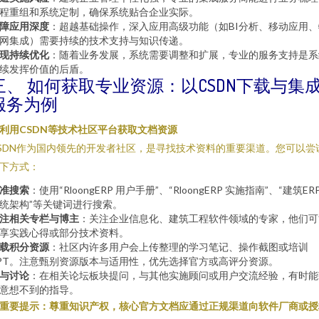
程重组和系统定制，确保系统贴合企业实际。
障应用深度
：超越基础操作，深入应用高级功能（如BI分析、移动应用、
网集成）需要持续的技术支持与知识传递。
现持续优化
：随着业务发展，系统需要调整和扩展，专业的服务支持是系
续发挥价值的后盾。
三、 如何获取专业资源：以CSDN下载与集
服务为例
. 利用CSDN等技术社区平台获取文档资源
SDN作为国内领先的开发者社区，是寻找技术资料的重要渠道。您可以尝
下方式：
准搜索
：使用“RloongERP 用户手册”、“RloongERP 实施指南”、“建筑ER
统架构”等关键词进行搜索。
注相关专栏与博主
：关注企业信息化、建筑工程软件领域的专家，他们可
享实践心得或部分技术资料。
载积分资源
：社区内许多用户会上传整理的学习笔记、操作截图或培训
PT。注意甄别资源版本与适用性，优先选择官方或高评分资源。
与讨论
：在相关论坛板块提问，与其他实施顾问或用户交流经验，有时能
意想不到的指导。
重要提示：尊重知识产权，核心官方文档应通过正规渠道向软件厂商或授