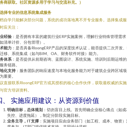
务商获取。社区资源多用于学习与交流补充。）
. 选择专业的信息系统集成服务
档自学只能解决部分问题，系统的成功落地离不开专业服务。选择集成服
时应关注：
业经验
：是否拥有丰富的建筑行业ERP实施案例，理解行业特殊管理需求
如清单计价、分包管理）。
术能力
：是否具备RloongERP产品的深度技术认证，能否提供二次开发
迁移、系统集成（如与BIM、OA、财务软件对接）能力。
务体系
：是否提供从前期咨询、蓝图设计、系统实施、培训到后期运维的
服务链路。
地化支持
：服务团队的响应速度与本地化服务能力对于建筑企业跨区域项
为重要。
议直接联系RloongERP官方或其授权的核心合作伙伴，获取最权威的实
与官方培训资料。
四、 实施应用建议：从资源到价值
明确目标，总体规划
：切勿盲目上线。首先明确企业核心痛点（如成
失控、进度拖延），制定分阶段实施目标。
业务主导，IT支撑
：实施项目应由业务部门（如工程、成本、物资）
度参与，IT部门提供技术支持，共同设计流程。