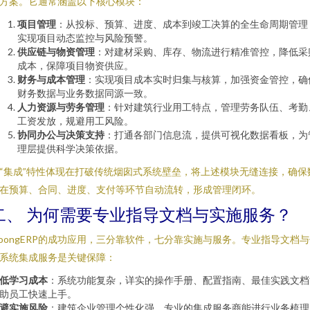
方案。它通常涵盖以下核心模块：
项目管理
：从投标、预算、进度、成本到竣工决算的全生命周期管理
实现项目动态监控与风险预警。
供应链与物资管理
：对建材采购、库存、物流进行精准管控，降低采
成本，保障项目物资供应。
财务与成本管理
：实现项目成本实时归集与核算，加强资金管控，确
财务数据与业务数据同源一致。
人力资源与劳务管理
：针对建筑行业用工特点，管理劳务队伍、考勤
工资发放，规避用工风险。
协同办公与决策支持
：打通各部门信息流，提供可视化数据看板，为
理层提供科学决策依据。
“集成”特性体现在打破传统烟囱式系统壁垒，将上述模块无缝连接，确保
在预算、合同、进度、支付等环节自动流转，形成管理闭环。
二、 为何需要专业指导文档与实施服务？
loongERP的成功应用，三分靠软件，七分靠实施与服务。专业指导文档
系统集成服务是关键保障：
低学习成本
：系统功能复杂，详实的操作手册、配置指南、最佳实践文档
助员工快速上手。
避实施风险
：建筑企业管理个性化强，专业的集成服务商能进行业务梳理